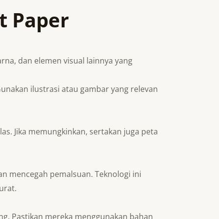
t Paper
rna, dan elemen visual lainnya yang
Gunakan ilustrasi atau gambar yang relevan
elas. Jika memungkinkan, sertakan juga peta
n mencegah pemalsuan. Teknologi ini
urat.
lang. Pastikan mereka menggunakan bahan