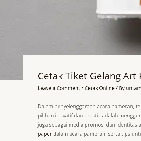
Cetak Tiket Gelang Art
Leave a Comment
/
Cetak Online
/ By
untam
Dalam penyelenggaraan acara pameran, ter
pilihan inovatif dan praktis adalah menggun
juga sebagai media promosi dan identitas 
paper
dalam acara pameran, serta tips unt