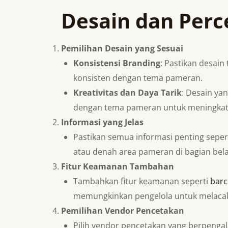
Desain dan Perc
Pemilihan Desain yang Sesuai
Konsistensi Branding
: Pastikan desain
konsisten dengan tema pameran.
Kreativitas dan Daya Tarik
: Desain ya
dengan tema pameran untuk meningkatka
Informasi yang Jelas
Pastikan semua informasi penting sepert
atau denah area pameran di bagian be
Fitur Keamanan Tambahan
Tambahkan fitur keamanan seperti
barc
memungkinkan pengelola untuk melacak 
Pemilihan Vendor Pencetakan
Pilih vendor pencetakan yang berpenga