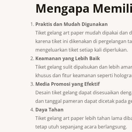
Mengapa Memilih
Praktis dan Mudah Digunakan
Tiket gelang art paper mudah dipakai dan d
karena tiket ini dikenakan di pergelangan
mengeluarkan tiket setiap kali diperlukan.
Keamanan yang Lebih Baik
Tiket gelang sulit dipalsukan dan lebih am
khusus dan fitur keamanan seperti hologram
Media Promosi yang Efektif
Desain tiket gelang dapat disesuaikan den
dan tanggal pameran dapat dicetak pada ge
Daya Tahan
Tiket gelang art paper lebih tahan lama di
tetap utuh sepanjang acara berlangsung.