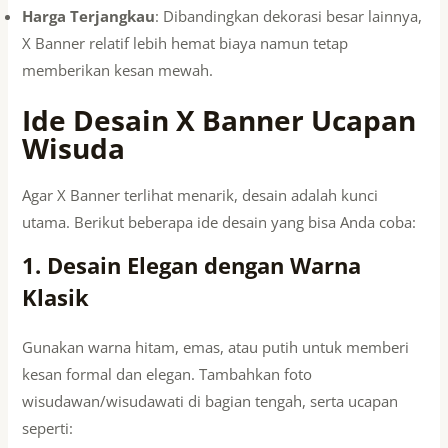
Harga Terjangkau
: Dibandingkan dekorasi besar lainnya,
X Banner relatif lebih hemat biaya namun tetap
memberikan kesan mewah.
Ide Desain X Banner Ucapan
Wisuda
Agar X Banner terlihat menarik, desain adalah kunci
utama. Berikut beberapa ide desain yang bisa Anda coba:
1. Desain Elegan dengan Warna
Klasik
Gunakan warna hitam, emas, atau putih untuk memberi
kesan formal dan elegan. Tambahkan foto
wisudawan/wisudawati di bagian tengah, serta ucapan
seperti: