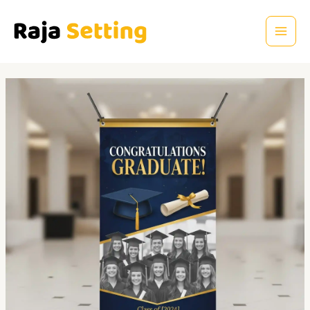
Skip
MAI
to
ME
content
Post
navigation