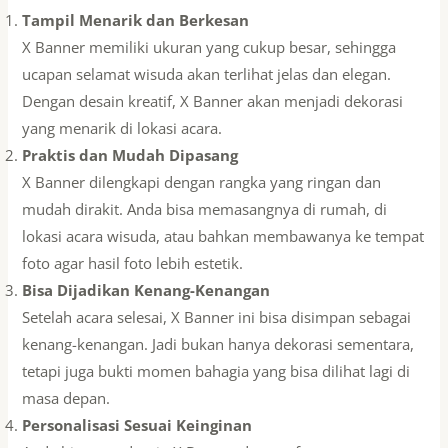
Tampil Menarik dan Berkesan
X Banner memiliki ukuran yang cukup besar, sehingga
ucapan selamat wisuda akan terlihat jelas dan elegan.
Dengan desain kreatif, X Banner akan menjadi dekorasi
yang menarik di lokasi acara.
Praktis dan Mudah Dipasang
X Banner dilengkapi dengan rangka yang ringan dan
mudah dirakit. Anda bisa memasangnya di rumah, di
lokasi acara wisuda, atau bahkan membawanya ke tempat
foto agar hasil foto lebih estetik.
Bisa Dijadikan Kenang-Kenangan
Setelah acara selesai, X Banner ini bisa disimpan sebagai
kenang-kenangan. Jadi bukan hanya dekorasi sementara,
tetapi juga bukti momen bahagia yang bisa dilihat lagi di
masa depan.
Personalisasi Sesuai Keinginan