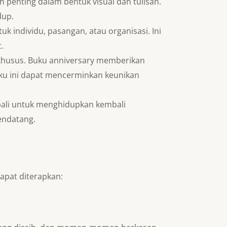
nting dalam bentuk visual dan tulisan.
dup.
uk individu, pasangan, atau organisasi. Ini
.
 khusus. Buku anniversary memberikan
uku ini dapat mencerminkan keunikan
bali untuk menghidupkan kembali
endatang.
apat diterapkan: