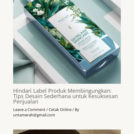
Hindari Label Produk Membingungkan:
Tips Desain Sederhana untuk Kesuksesan
Penjualan
Leave a Comment
/
Cetak Online
/ By
untamerah@gmail.com