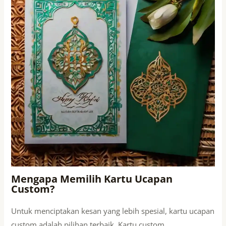
Mengapa Memilih Kartu Ucapan
Custom?
Untuk menciptakan kesan yang lebih spesial, kartu ucapan
custom adalah pilihan terbaik. Kartu custom