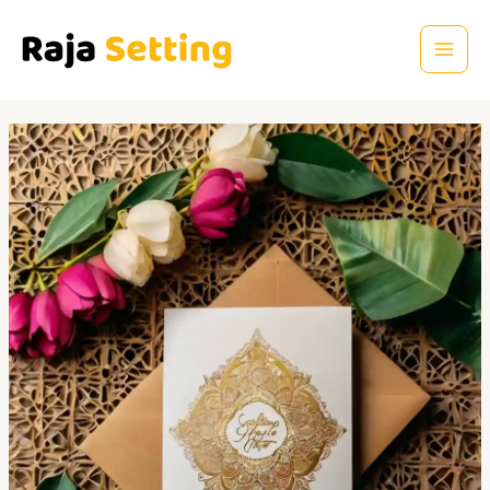
Skip
MAI
to
ME
content
Post
navigation