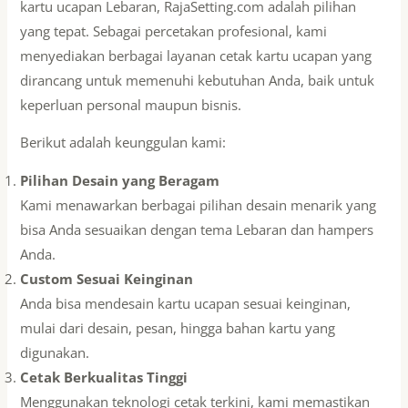
kartu ucapan Lebaran, RajaSetting.com adalah pilihan
yang tepat. Sebagai percetakan profesional, kami
menyediakan berbagai layanan cetak kartu ucapan yang
dirancang untuk memenuhi kebutuhan Anda, baik untuk
keperluan personal maupun bisnis.
Berikut adalah keunggulan kami:
Pilihan Desain yang Beragam
Kami menawarkan berbagai pilihan desain menarik yang
bisa Anda sesuaikan dengan tema Lebaran dan hampers
Anda.
Custom Sesuai Keinginan
Anda bisa mendesain kartu ucapan sesuai keinginan,
mulai dari desain, pesan, hingga bahan kartu yang
digunakan.
Cetak Berkualitas Tinggi
Menggunakan teknologi cetak terkini, kami memastikan