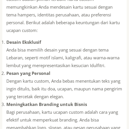
memungkinkan Anda mendesain kartu sesuai dengan
tema hampers, identitas perusahaan, atau preferensi
personal. Berikut adalah beberapa keuntungan dari kartu
ucapan custom:
Desain Eksklusif
Anda bisa memilih desain yang sesuai dengan tema
Lebaran, seperti motif islami, kaligrafi, atau warna-warna
lembut yang merepresentasikan kesucian Idulfitri.
Pesan yang Personal
Dengan kartu custom, Anda bebas menentukan teks yang
ingin ditulis, baik itu doa, ucapan, maupun nama pengirim
yang tercetak dengan elegan.
Meningkatkan Branding untuk Bisnis
Bagi perusahaan, kartu ucapan custom adalah cara yang
efektif untuk memperkuat branding. Anda bisa
menambahkan logo, slogan, atau pesan perusahaan yang