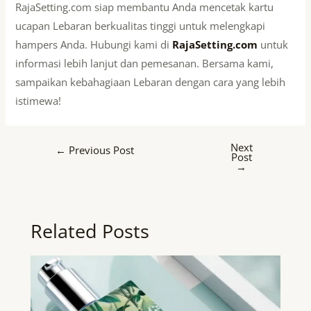
RajaSetting.com siap membantu Anda mencetak kartu
ucapan Lebaran berkualitas tinggi untuk melengkapi
hampers Anda. Hubungi kami di
RajaSetting.com
untuk
informasi lebih lanjut dan pemesanan. Bersama kami,
sampaikan kebahagiaan Lebaran dengan cara yang lebih
istimewa!
Next
←
Previous Post
Post
→
Related Posts